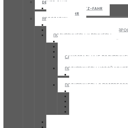
DEUTZ-FAHR
ТРАКТОРЫ DEUTZ-FAHR
DEUTZ-FAHR
ЯРОСЛАВИЧ
ТРАКТОРНЫЕ ОТВАЛЫ ЯРОСЛАВИЧ
КРАН-МАНИПУЛЯТОР НГКМ-5Т ЯРО
ПОЛУПРИЦЕПЫ И ПРИЦЕПЫ
ПОЛУПРИЦЕП С БОКОВОЙ РАЗ
ГЕРМЕТИЧНЫЕ ПОЛУПРИЦЕПЫ
ПОЛУПРИЦЕПЫ-ПЛАТФОРМЫ 
САМОСВАЛЬНЫЕ ПОЛУПРИЦ
ПОЛУПРИЦЕП САМОСВАЛ
ПОЛУПРИЦЕПЫ НОВОЙ КОНС
ПОЛУПРИЦЕП С ПОДПРЕ
ПОЛУПРИЦЕП ТРАКТОРН
ПОЛУПРИЦЕПЫ С ПОДПРЕСС
ПОЛУПРИЦЕП С ПОДПРЕС
ПОЛУПРИЦЕП С ПОДПРЕС
ПОЛУПРИЦЕП С ПОДПРЕ
ПОЛУПРИЦЕП С ПОДПРЕС
ПОЛУПРИЦЕП С ПОДПРЕС
ПОЛУПРИЦЕП С ПОДПРЕС
ПЛУГИ-РЫХЛИТЕЛИ ПРБ «ЗУБР» Я
КУЛЬТИВАТОРЫ КБМ(Т) УНИВЕРС