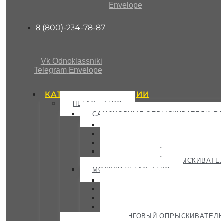
Envelope
8 (800)-234-78-87
Vk
Odnoklassniki
Telegram
Envelope
КАТАЛОГ ПРОДУКЦИИ
ПЕГАС - АГРО
САМОХОДНЫЕ ОПРЫСКИВАТЕЛИ-Р
САМОХОДНЫЙ ОПРЫСКИВАТЕЛ
САМОХОДНЫЙ ОПРЫСКИВАТЕЛ
САМОХОДНЫЙ ОПРЫСКИВАТЕЛ
САМОХОДНЫЙ ОПРЫСКИВАТЕЛ
САМОХОДНЫЙ ОПРЫСКИВАТЕЛ
МОДУЛИ ПЕГАС-АГРО
ОПРЫСКИВАТЕЛЬ ВЕНТИЛЯТОР
ПНЕВМАТИЧЕСКИЙ ВЫСЕВАЮЩ
РАЗБРАСЫВАТЕЛЬ МИНЕРАЛЬ
МУЛЬТИИНЖЕКТОР- ПЕГАС АГ
ШТАНГОВЫЙ ОПРЫСКИВАТЕЛЬ