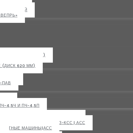
ЯРОСЛАВИЧ
ВЕРСАЛЬНЫЙ
«ВЕПРЬ»
ОНЫ (ДИСК 430 ММ)
(ДИСК 560 ММ)
(ДИСК 620 ММ)
-8-КСО
8-ПАВ
ЧУ-7
Ч-4,5Ч И ПЧ-4,5П
ТОВЫЕ И ЛЕНТОЧНЫЕ СЗ-КЛ-З| АСС
КОВЫЕ СЗ-КС, СЗ-КСК, СЗ-КСС | АСС
РЕШЕТНЫЕ МАШИНЫ|АСС