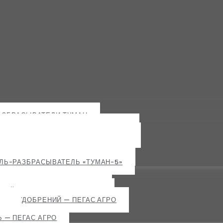
АЗБРАСЫВАТЕЛИ ТУМАН
Ь-РАЗБРАСЫВАТЕЛЬ «ТУМАН-1М»
Ь-РАЗБРАСЫВАТЕЛЬ «ТУМАН-2М»
Ь-РАЗБРАСЫВАТЕЛЬ «ТУМАН-3»
Ь-РАЗБРАСЫВАТЕЛЬ «ТУМАН-4»
Ь-РАЗБРАСЫВАТЕЛЬ «ТУМАН-5»
НОГО ТИПА — ПЕГАС АГРО
ИЙ МОДУЛЬ — ПЕГАС АГРО
НЫХ УДОБРЕНИЙ — ПЕГАС АГРО
РО
 — ПЕГАС АГРО