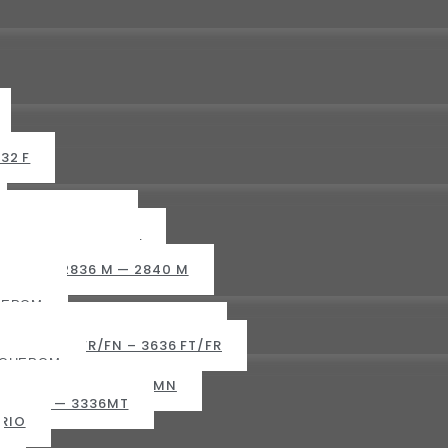
32 F
320 M — 2324 M
 2536MH — 2540 MH
628 M — 2632 M
832 M — 2836 M — 2840 M
095 M
НЕРОМ
332 FR — 3336 FT — 3336 FR
– 3632 FT/FR/FN – 3636 FT/FR
ИОНЕРОМ
 3228 MN/MR — 3232 MN
3332MR — 3336MT
RIO