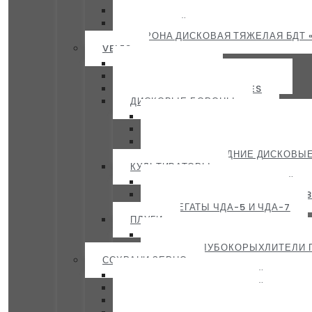
КУЛЬТИВАТОРЫ УНИВЕРСАЛЬНЫЕ 
ДИСКОВЫЙ АГРЕГАТ ДА-4×2П УНИ
БОРОНА ДИСКОВАЯ ТЯЖЕЛАЯ БДТ 
VELES
КАТКИ — VELES
БОРОНЫ ПРУЖИННЫЕ VELES
БОРОНЫ ЗУБОВЫЕ-VELES
ДИСКОВЫЕ БОРОНЫ
БОРОНЫ ДИСКОВЫЕ VELES
КОМПАКТНЫЕ ДИСКОВЫЕ БОР
СРЕДНИЕ ДИСКОВЫЕ БОРОНЫ 
БОРОНЫ СРЕДНИЕ ДИСКОВЫЕ 
КУЛЬТИВАТОРЫ
КУЛЬТИВАТОР СТЕРНЕВОЙ АН
КУЛЬТИВАТОРЫ ПАВ-6 И АН-
АГРЕГАТЫ ЧДА-5 И ЧДА-7
ПЛУГИ
ПЛУГИ ЧИЗЕЛЬНЫЕ ПЧУ-5 И П
ПЛУГИ-ГЛУБОКОРЫХЛИТЕЛИ П
СОХРАНИ ЗЕРНО
СОХРАНИ ЗЕРНО: КОНВЕЙЕРЫ ВИН
СОХРАНИ ЗЕРНО: КОНВЕЙЕРЫ СКРЕБ
СОХРАНИ ЗЕРНО: СЕПАРАТОРЫ И 