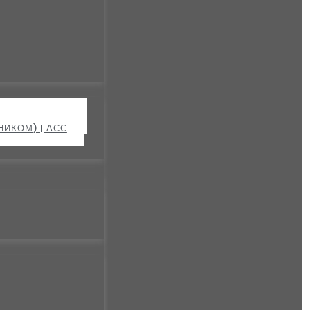
УШИЛОК | АСС
ИКОМ) | АСС