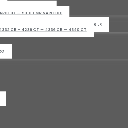
X
ARIO — 53100 MR VARIO
ARIO BX — 53100 MR VARIO BX
328 LT — 4332 LT — 4332 LR — 4336 LT — 4336 LR
4332 CR – 4236 CT — 4336 CR — 4340 CT
RO