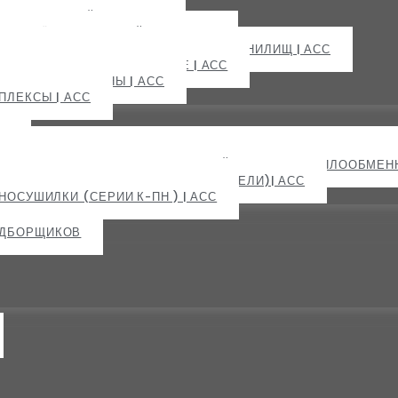
С
ЕМНЫЕ УСТРОЙСТВА| АСС
 И ПРИЁМНЫЕ УСТРОЙСТВА | АСС
УКЦИИ ДЛЯ ЭЛЕВАТОРОВ И ЗЕРНОХРАНИЛИЩ | АСС
ИРАЦИОННОЕ ОБОРУДОВАНИЕ | АСС
ЕКИДНЫЕ КЛАПАНЫ | АСС
ПЛЕКСЫ | АСС
СС
КОСВЕННОГО НАГРЕВА RIR (ТЕПЛООБМЕННИКИ) ДЛЯ ЗЕРНОС
НОСУШИЛКИ RIR К-ТО (КОСВЕННЫЙ НАГРЕВ, С ТЕПЛООБМЕНН
ПРЯМОГО НАГРЕВА RIR (ИСКРОГАСИТЕЛИ)| АСС
НОСУШИЛКИ (СЕРИИ К-ПН ) | АСС
ОДБОРЩИКОВ