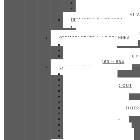
KVERNELAND 5090 MT B
KVERNELAND 53100 MT V
KVERNELAND 53100 MT V
ПРИЦЕПНЫЕ КОСИЛКИ
KVERNELAND 4324 LR — 4
KVERNELAND 4332 CT — 
КОРМОРАЗДАТОЧНАЯ ТЕХНИКА
KVERNELAND 852
KVERNELAND 853
KVERNELAND 853 PRO — 856 P
KVERNELAND 863 — 864
КУЛЬТИВАТОРЫ
KVERNELAND TLG
KVERNELAND TLD
KVERNELAND CLC PRO CUT
KVERNELAND CTC
KVERNELAND CLC PRO
KVERNELAND CLC EVO
KVERNELAND TURBO T I-TILLER
KVERNELAND TURBO
KVERNELAND ACCES +
KVERNELAND DTX
KVERNELAND FLATLINER
KVERNELAND KULTISTRIP