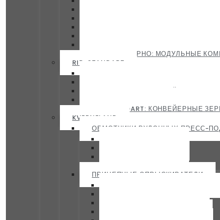
СОХРАНИ ЗЕРНО: НОРИИ СЗ-Н | АС
СОХРАНИ ЗЕРНО: БУНКЕРЫ И ПРИ
СОХРАНИ ЗЕРНО: ЗАВАЛЬНЫЕ ЯМЫ
СОХРАНИ ЗЕРНО: МЕТАЛЛОКОНСТР
СОХРАНИ ЗЕРНО: ЦИКЛОНЫ И АСП
СОХРАНИ ЗЕРНО: ЗАДВИЖКИ И ПЕР
СОХРАНИ ЗЕРНО: МОДУЛЬНЫЕ КОМ
RIR-STANDART
RIR-STANDART: ГОРЕЛКИ RIELLO| А
RIR-STANDART: ТОПОЧНЫЕ БЛОКИ 
RIR-STANDART: КОНВЕЙЕРНЫЕ ЗЕР
RIR-STANDART: ТОПОЧНЫЕ БЛОКИ 
RIR-STANDART: КОНВЕЙЕРНЫЕ ЗЕР
KVERNELAND
ОБМОТЧИКИ РУЛОННЫХ ПРЕСС-П
KVERNELAND 7730
KVERNELAND 7740
KVERNELAND 7820
KVERNELAND 7850
ПРИЦЕПНЫЕ ОПРЫСКИВАТЕЛИ
KVERNELAND IXTRACK A И B
KVERNELAND IXTRACK C
KVERNELAND IKARUS S
KVERNELAND IXTRACK T3